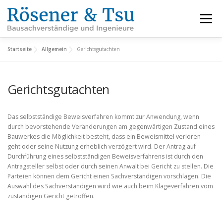
Zum
Inhalt
Menü
springen
Startseite
Allgemein
Gerichtsgutachten
LEISTUNGEN
REFERENZEN
FACHBEREICHE
Gerichtsgutachten
INFORMATIONEN
ÜBER UNS
KARRIERE
Das selbstständige Beweisverfahren kommt zur Anwendung, wenn
durch bevorstehende Veränderungen am gegenwärtigen Zustand eines
KONTAKT
Bauwerkes die Möglichkeit besteht, dass ein Beweismittel verloren
geht oder seine Nutzung erheblich verzögert wird. Der Antrag auf
Durchführung eines selbstständigen Beweisverfahrens ist durch den
Antragsteller selbst oder durch seinen Anwalt bei Gericht zu stellen. Die
Parteien können dem Gericht einen Sachverständigen vorschlagen. Die
Auswahl des Sachverständigen wird wie auch beim Klageverfahren vom
zuständigen Gericht getroffen.