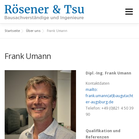
Zum
Inhalt
Menü
springen
Startseite
Über uns
Frank Umann
LEISTUNGEN
REFERENZEN
FACHBEREICHE
Frank Umann
INFORMATIONEN
ÜBER UNS
KARRIERE
Dipl.-Ing. Frank Umann
KONTAKT
Kontaktdaten
mailto:
frank.umann(at)baugutacht
er-augsburg.de
Telefon: +49 (0)821 4 50 39
90
Qualifikation und
Referenzen