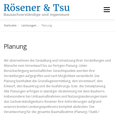
Zum
Inhalt
Menü
springen
Startseite
Leistungen
Planung
LEISTUNGEN
REFERENZEN
FACHBEREICHE
Planung
INFORMATIONEN
ÜBER UNS
KARRIERE
Wir übernehmen die Gestaltung und Umsetzung Ihrer Vorstellungen und
Wünsche vom Vorentwurf bis zur fertigen Planung. Unter
KONTAKT
Berücksichtigung wirtschaftlicher Gesichtspunkte werden Ihre
Vorstellungen aufgegriffen und nach Möglichkeit verwirklicht. Die
Planung beinhaltet die Grundlagenermittlung, den Vorentwurf, den
Entwurf, den Bauantrag und die Ausführungs- bzw. die Detailplanung.
Alle Planungen erfolgen in ständiger Abstimmung mit dem Bauherrn.
Insbesondere bei Umbaumaßnahmen und Nutzungsänderungen kann
das Sachverständigenbüro Rösener Ihre Anforderungen aufgrund
unseres breiten Leistungsspektrums komplett abdecken. Die
Verantwortung für die gesamte Baumaßnahme (Planung / Statik /