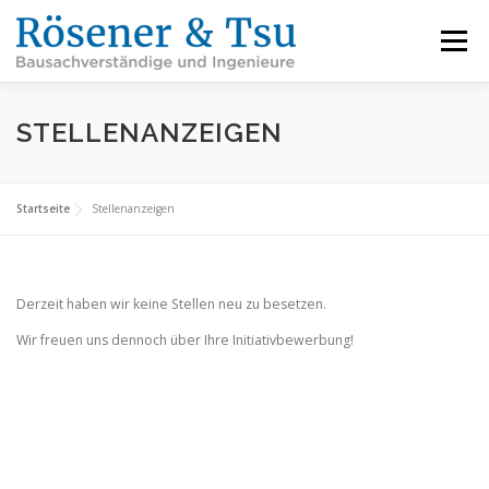
Zum
Inhalt
Menü
springen
LEISTUNGEN
REFERENZEN
FACHBEREICHE
STELLENANZEIGEN
INFORMATIONEN
ÜBER UNS
KARRIERE
Startseite
Stellenanzeigen
KONTAKT
Derzeit haben wir keine Stellen neu zu besetzen.
Wir freuen uns dennoch über Ihre Initiativbewerbung!