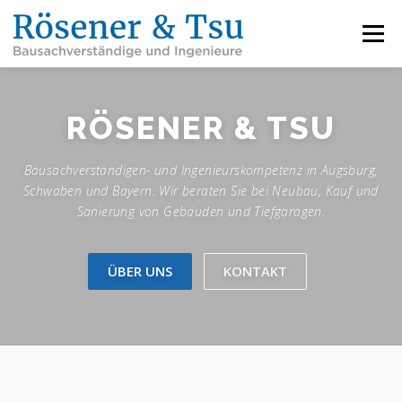
Zum
Inhalt
Menü
springen
LEISTUNGEN
REFERENZEN
FACHBEREICHE
RÖSENER & TSU
Bausachverständigen- und Ingenieurskompetenz in Augsburg,
INFORMATIONEN
ÜBER UNS
KARRIERE
Schwaben und Bayern. Wir beraten Sie bei Neubau, Kauf und
Sanierung von Gebäuden und Tiefgaragen.
KONTAKT
ÜBER UNS
KONTAKT