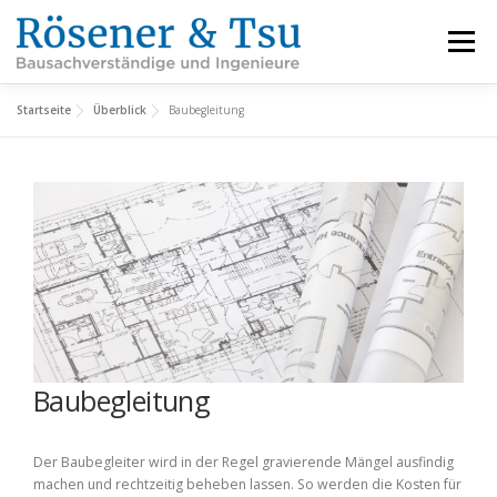
Zum
Inhalt
Menü
springen
Startseite
Überblick
Baubegleitung
LEISTUNGEN
REFERENZEN
FACHBEREICHE
INFORMATIONEN
ÜBER UNS
KARRIERE
KONTAKT
Baubegleitung
Der Baubegleiter wird in der Regel gravierende Mängel ausfindig
machen und rechtzeitig beheben lassen. So werden die Kosten für