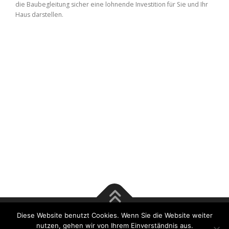
die Baubegleitung sicher eine lohnende Investition für Sie und Ihr
Haus darstellen.
Diese Website benutzt Cookies. Wenn Sie die Website weiter
Copyright © 2017 Rösener & Tsu GmbH | Bausachverständige
nutzen, gehen wir von Ihrem Einverständnis aus.