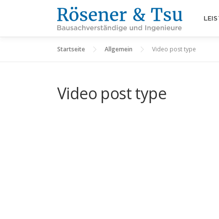
Zum
Inhalt
LEI
springen
Startseite
Allgemein
Video post type
Video post type