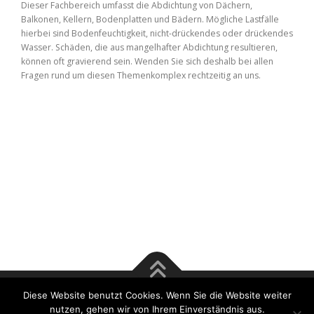
Dieser Fachbereich umfasst die Abdichtung von Dächern,
Balkonen, Kellern, Bodenplatten und Bädern. Mögliche Lastfälle
hierbei sind Bodenfeuchtigkeit, nicht-drückendes oder drückendes
Wasser. Schäden, die aus mangelhafter Abdichtung resultieren,
können oft gravierend sein. Wenden Sie sich deshalb bei allen
Fragen rund um diesen Themenkomplex rechtzeitig an uns.
Diese Website benutzt Cookies. Wenn Sie die Website weiter
Copyright © 2017 Rösener & Tsu GmbH | Bausachverständige
nutzen, gehen wir von Ihrem Einverständnis aus.