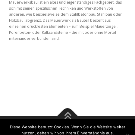
Mauerwerksbau ist ein altes und eigenständiges Fachgebiet, das
sich mit seinen spezifischen Techniken und Werkstoffen von
anderen, wie beispielsweise dem Stahlbetonbau, Stahlbau oder
Holzbau, abgrenzt. Das Mauerwerk als Bauteil besteht aus
einzelnen druckfesten Elementen – zum Beispiel Mauerziegel,
Porenbeton- oder Kalksandsteine – die mit oder ohne Mörtel
miteinander verbunden sind.
Diese Website benutzt Cookies. Wenn Sie die Website weiter
Copyright © 2017 Rösener & Tsu GmbH | Bausachverständige
nutzen, gehen wir von Ihrem Einverständnis aus.