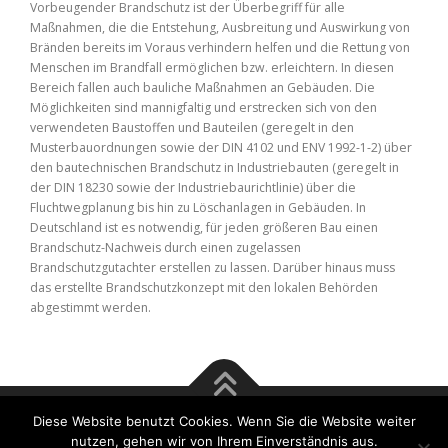
Vorbeugender Brandschutz ist der Überbegriff für alle
Maßnahmen, die die Entstehung, Ausbreitung und Auswirkung von
Bränden bereits im Voraus verhindern helfen und die Rettung von
Menschen im Brandfall ermöglichen bzw. erleichtern. In diesen
Bereich fallen auch bauliche Maßnahmen an Gebäuden. Die
Möglichkeiten sind mannigfaltig und erstrecken sich von den
verwendeten Baustoffen und Bauteilen (geregelt in den
Musterbauordnungen sowie der DIN 4102 und ENV 1992-1-2) über
den bautechnischen Brandschutz in Industriebauten (geregelt in
der DIN 18230 sowie der Industriebaurichtlinie) über die
Fluchtwegplanung bis hin zu Löschanlagen in Gebäuden. In
Deutschland ist es notwendig, für jeden größeren Bau einen
Brandschutz-Nachweis durch einen zugelassen
Brandschutzgutachter erstellen zu lassen. Darüber hinaus muss
das erstellte Brandschutzkonzept mit den lokalen Behörden
abgestimmt werden.
Diese Website benutzt Cookies. Wenn Sie die Website weiter
Copyright © 2017 Rösener & Tsu GmbH | Bausachverständige
nutzen, gehen wir von Ihrem Einverständnis aus.