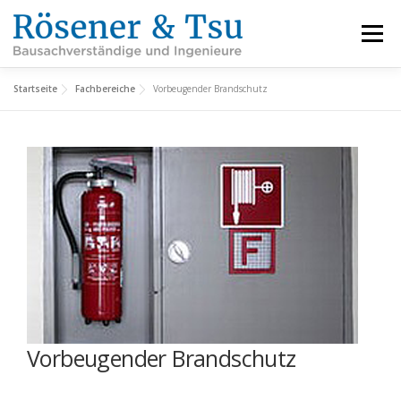
Zum
Inhalt
Menü
springen
Startseite
Fachbereiche
Vorbeugender Brandschutz
LEISTUNGEN
REFERENZEN
FACHBEREICHE
INFORMATIONEN
ÜBER UNS
KARRIERE
KONTAKT
Vorbeugender Brandschutz