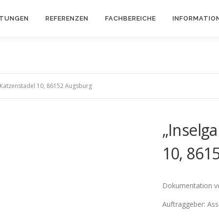
STUNGEN
REFERENZEN
FACHBEREICHE
INFORMATIO
 Katzenstadel 10, 86152 Augsburg
„Inselg
10, 861
Dokumentation v
Auftraggeber: A