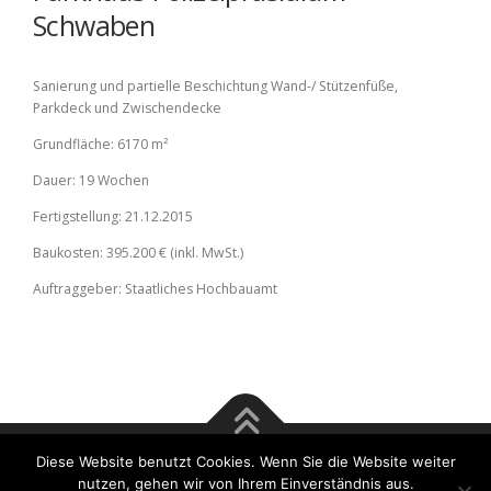
Schwaben
Sanierung und partielle Beschichtung Wand-/ Stützenfüße,
Parkdeck und Zwischendecke
Grundfläche: 6170 m²
Dauer: 19 Wochen
Fertigstellung: 21.12.2015
Baukosten: 395.200 € (inkl. MwSt.)
Auftraggeber: Staatliches Hochbauamt
Diese Website benutzt Cookies. Wenn Sie die Website weiter
Copyright © 2017 Rösener & Tsu GmbH | Bausachverständige
nutzen, gehen wir von Ihrem Einverständnis aus.