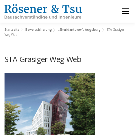
Zum
Inhalt
Menü
springen
Startseite
Beweissicherung
„Sheridantower“, Augsburg
STA Grasiger
LEISTUNGEN
REFERENZEN
FACHBEREICHE
Weg Web
STA Grasiger Weg Web
INFORMATIONEN
ÜBER UNS
KARRIERE
KONTAKT