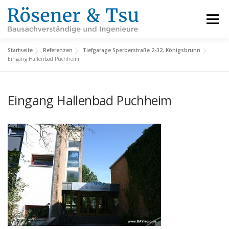
Zum
Inhalt
Menü
springen
Startseite
Referenzen
Tiefgarage Sperberstraße 2-32, Königsbrunn
LEISTUNGEN
REFERENZEN
FACHBEREICHE
Eingang Hallenbad Puchheim
Eingang Hallenbad Puchheim
INFORMATIONEN
ÜBER UNS
KARRIERE
KONTAKT