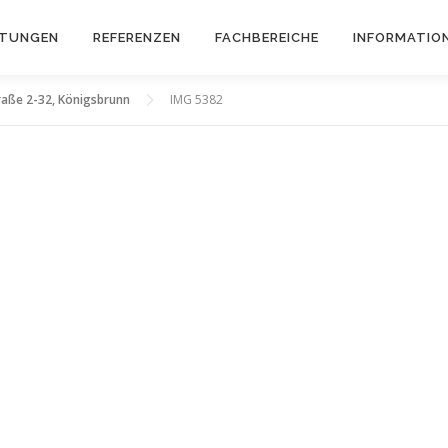
STUNGEN
REFERENZEN
FACHBEREICHE
INFORMATIO
raße 2-32, Königsbrunn
IMG 5382