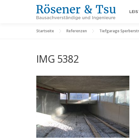
Zum
Inhalt
LEI
springen
Startseite
Referenzen
Tiefgarage Sperberst
IMG 5382