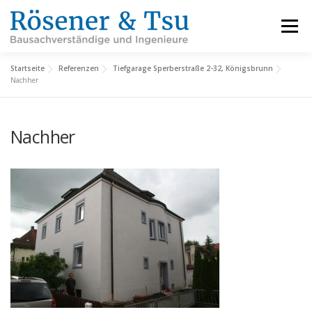
Zum
Inhalt
Menü
springen
Startseite
Referenzen
Tiefgarage Sperberstraße 2-32, Königsbrunn
LEISTUNGEN
REFERENZEN
FACHBEREICHE
Nachher
Nachher
INFORMATIONEN
ÜBER UNS
KARRIERE
KONTAKT