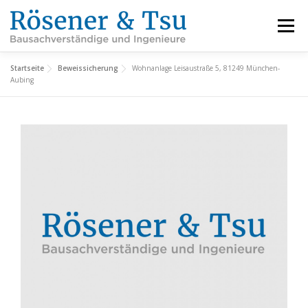
Zum
Inhalt
Menü
springen
Startseite
Beweissicherung
Wohnanlage Leisaustraße 5, 81249 München-
LEISTUNGEN
REFERENZEN
FACHBEREICHE
Aubing
INFORMATIONEN
ÜBER UNS
KARRIERE
KONTAKT