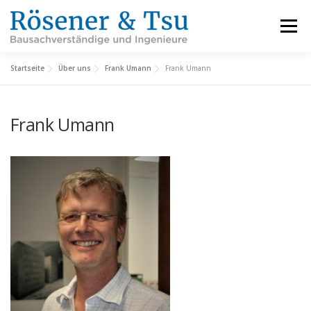
Zum
Inhalt
Menü
springen
Startseite
Über uns
Frank Umann
Frank Umann
LEISTUNGEN
REFERENZEN
FACHBEREICHE
Frank Umann
INFORMATIONEN
ÜBER UNS
KARRIERE
KONTAKT